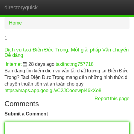
directoryquick
Tog
navi
Home
1
Dịch vụ taxi Điện Đức Trọng: Một giải pháp Vận chuyển
Dễ dàng
Internet
28 days ago
taxiinctrng757718
Bạn đang tìm kiếm dịch vụ vận tải chất lượng tại Điện Đức
Trọng? Taxi Điện Đức Trọng mang đến những hình thức di
chuyển thuận tiện và an toàn cho quý
https://maps.app.goo.gl/vC2JCooewpi46kXo8
Report this page
Comments
Submit a Comment