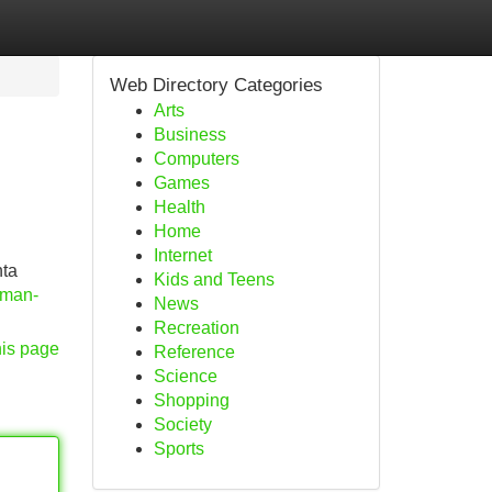
Web Directory Categories
Arts
Business
Computers
Games
Health
Home
Internet
nta
Kids and Teens
ilman-
News
Recreation
his page
Reference
Science
Shopping
Society
Sports