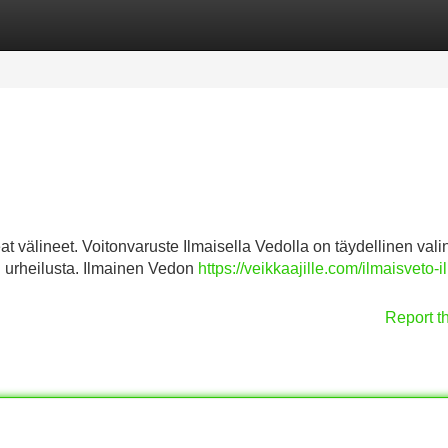
Categories
Register
Login
at välineet. Voitonvaruste Ilmaisella Vedolla on täydellinen vali
an urheilusta. Ilmainen Vedon
https://veikkaajille.com/ilmaisveto-
Report t