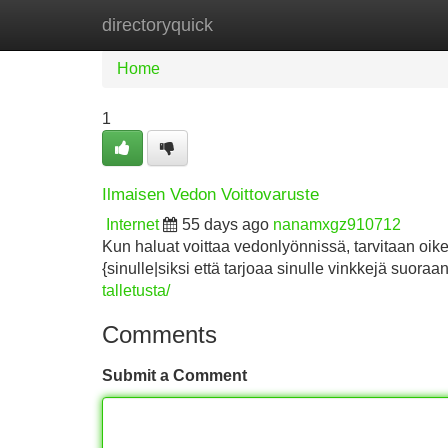
directoryquick
Home
New Site Listings
Add Site
Home
1
Ilmaisen Vedon Voittovaruste
Internet
55 days ago
nanamxgz910712
Kun haluat voittaa vedonlyönnissä, tarvitaan oike
{sinulle|siksi että tarjoaa sinulle vinkkejä suora
talletusta/
Comments
Submit a Comment