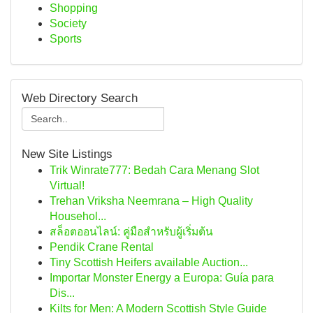
Shopping
Society
Sports
Web Directory Search
New Site Listings
Trik Winrate777: Bedah Cara Menang Slot
Virtual!
Trehan Vriksha Neemrana – High Quality
Househol...
สล็อตออนไลน์: คู่มือสำหรับผู้เริ่มต้น
Pendik Crane Rental
Tiny Scottish Heifers available Auction...
Importar Monster Energy a Europa: Guía para
Dis...
Kilts for Men: A Modern Scottish Style Guide