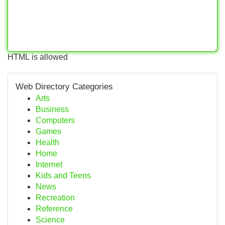
HTML is allowed
Web Directory Categories
Arts
Business
Computers
Games
Health
Home
Internet
Kids and Teens
News
Recreation
Reference
Science