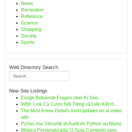
News
Recreation
Reference
Science
Shopping
Society
Sports
Web Directory Search
New Site Listings
Einige Bekannte Fragen über Ki Seo.
W88: Link Cá Cược Nổi Tiếng và Liên Kết H...
The Must Know Details And Updates on ai video
ads
PySec.ma: Sécurité et Audit en Python au Maroc
Música Personalizada: O Guia Completo para