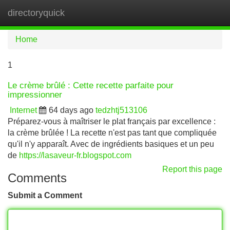
directoryquick
Tog
navi
Home
1
Le crème brûlé : Cette recette parfaite pour
impressionner
Internet
64 days ago
tedzhtj513106
Préparez-vous à maîtriser le plat français par excellence :
la crème brûlée ! La recette n'est pas tant que compliquée
qu'il n'y apparaît. Avec de ingrédients basiques et un peu
de
https://lasaveur-fr.blogspot.com
Report this page
Comments
Submit a Comment