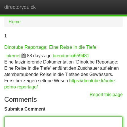
directoryquick
Tog
navi
Home
1
Dinotube Reportage: Eine Reise in die Tiefe
Internet
88 days ago
brendanlxi659481
Eine faszinierende Dokumentation “Dinotube Reportage:
Eine Reise in die Tiefe” entführt den Zuschauer auf einen
atemberaubende Reise in die Tiefsee des Gewässers.
Forscher zeigen seltene Wesen
https://dinotube.fr/notre-
porno-reportage/
Report this page
Comments
Submit a Comment