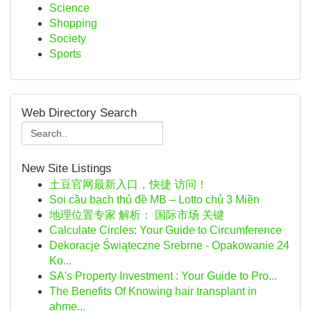
Science
Shopping
Society
Sports
Web Directory Search
New Site Listings
土豆官网最新入口，快捷 访问！
Soi cầu bạch thủ đề MB – Lotto chủ 3 Miền
地理位置专家 解析： 国际市场 关键
Calculate Circles: Your Guide to Circumference
Dekoracje Świąteczne Srebrne - Opakowanie 24
Ko...
SA's Property Investment : Your Guide to Pro...
The Benefits Of Knowing hair transplant in
ahme...