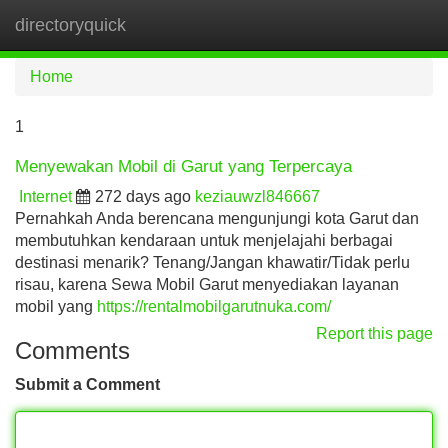
directoryquick
Tog
navi
Home
1
Menyewakan Mobil di Garut yang Terpercaya
Internet
272 days ago
keziauwzl846667
Pernahkah Anda berencana mengunjungi kota Garut dan
membutuhkan kendaraan untuk menjelajahi berbagai
destinasi menarik? Tenang/Jangan khawatir/Tidak perlu
risau, karena Sewa Mobil Garut menyediakan layanan
mobil yang
https://rentalmobilgarutnuka.com/
Report this page
Comments
Submit a Comment