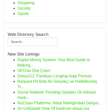
Shopping
Society
Sports
Web Directory Search
New Site Listings
Digital Money System: Your Best Guide to
Making...
SEO'da Öne Çıkın!
Dewa212: Panduan Lengkap bagi Pemula
Request Hit Botu Ile Gerçekçi ve Hedeflenmiş
Tr...
Social Network Trending Updates On Adivasi
Herb...
NoChain Platformu: İhtilal Niteliğindeki Gelişm...
An Unbiased View Of hardcore group xxx