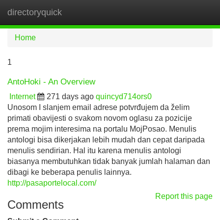
directoryquick
Tog
navi
Home
1
AntoHoki - An Overview
Internet
271 days ago
quincyd714ors0
Unosom I slanjem email adrese potvrđujem da želim
primati obavijesti o svakom novom oglasu za pozicije
prema mojim interesima na portalu MojPosao. Menulis
antologi bisa dikerjakan lebih mudah dan cepat daripada
menulis sendirian. Hal itu karena menulis antologi
biasanya membutuhkan tidak banyak jumlah halaman dan
dibagi ke beberapa penulis lainnya.
http://pasaportelocal.com/
Report this page
Comments