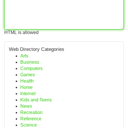
HTML is allowed
Web Directory Categories
Arts
Business
Computers
Games
Health
Home
Internet
Kids and Teens
News
Recreation
Reference
Science