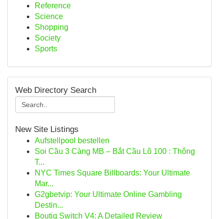
Reference
Science
Shopping
Society
Sports
Web Directory Search
New Site Listings
Aufstellpool bestellen
Soi Cầu 3 Càng MB – Bắt Cầu Lô 100 : Thông
T...
NYC Times Square Billboards: Your Ultimate
Mar...
G2gbetvip: Your Ultimate Online Gambling
Destin...
Boutiq Switch V4: A Detailed Review