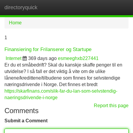
directoryquick
Tog
navi
Home
1
Finansiering for Frilanserer og Startupe
Internet
369 days ago
esmeeghxb227441
Er du et småbedrift? Skal du kanskje skaffe penger til en
utvidelse? I så fall er det viktig å vite om de ulike
lånene/kredittene/tilbudene som finnes for selvstendige
næringsdrivende i Norge. Det finnes et bredt
https://skarfinans.com/slik-far-du-lan-som-selvstendig-
naeringsdrivende-i-norge
Report this page
Comments
Submit a Comment