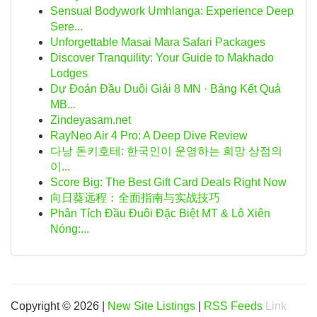
Sensual Bodywork Umhlanga: Experience Deep
Sere...
Unforgettable Masai Mara Safari Packages
Discover Tranquility: Your Guide to Makhado
Lodges
Dự Đoán Đầu Duôi Giải 8 MN · Bảng Kết Quả
MB...
Zindeyasam.net
RayNeo Air 4 Pro: A Deep Dive Review
다낭 돈키호테: 한국인이 운영하는 희망 상점의
이...
Score Big: The Best Gift Card Deals Right Now
向日葵远程：全面指南与实战技巧
Phân Tích Đầu Đuôi Đặc Biệt MT & Lô Xiên
Nóng:...
Copyright © 2026 |
New Site Listings
|
RSS Feeds
Link