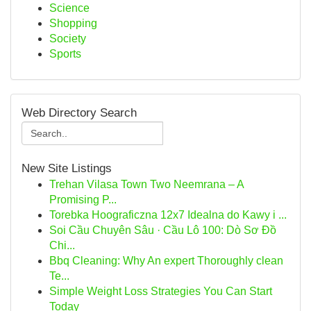
Science
Shopping
Society
Sports
Web Directory Search
New Site Listings
Trehan Vilasa Town Two Neemrana – A
Promising P...
Torebka Hoograficzna 12x7 Idealna do Kawy i ...
Soi Cầu Chuyên Sâu · Cầu Lô 100: Dò Sơ Đồ
Chi...
Bbq Cleaning: Why An expert Thoroughly clean
Te...
Simple Weight Loss Strategies You Can Start
Today