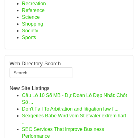
Recreation
Reference
Science
Shopping
Society
Sports
Web Directory Search
New Site Listings
Cầu Lô 10 Số MB - Dự Đoán Lô Đẹp Nhất: Chốt
Số ...
Don't Fall To Arbitration and litigation law fi...
Sexgeiles Babe Wird vom Stiefvater extrem hart
...
SEO Services That Improve Business
Performance