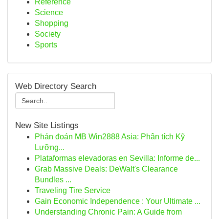
Reference
Science
Shopping
Society
Sports
Web Directory Search
New Site Listings
Phán đoán MB Win2888 Asia: Phân tích Kỹ
Lưỡng...
Plataformas elevadoras en Sevilla: Informe de...
Grab Massive Deals: DeWalt's Clearance
Bundles ...
Traveling Tire Service
Gain Economic Independence : Your Ultimate ...
Understanding Chronic Pain: A Guide from