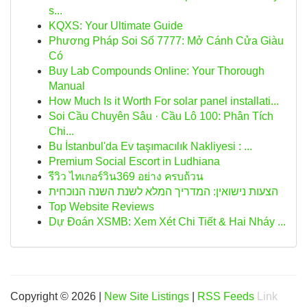
s...
KQXS: Your Ultimate Guide
Phương Pháp Soi Số 7777: Mở Cánh Cửa Giàu
Có
Buy Lab Compounds Online: Your Thorough
Manual
How Much Is it Worth For solar panel installati...
Soi Cầu Chuyên Sâu · Cầu Lô 100: Phân Tích
Chi...
Bu İstanbul'da Ev taşımacılık Nakliyesi : ...
Premium Social Escort in Ludhiana
รีวิว ไทเกอร์วิน369 อย่าง ครบถ้วน
הצעות נישואין: המדריך המלא לשנת השנה הנוכחית
Top Website Reviews
Dự Đoán XSMB: Xem Xét Chi Tiết & Hai Nháy ...
Copyright © 2026 |
New Site Listings
|
RSS Feeds
Link