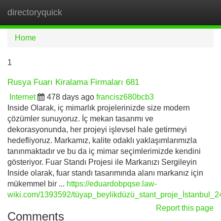
directoryquick
Tog
navi
Home
1
Rusya Fuarı Kiralama Firmaları 681
Internet
478 days ago
francisz680bcb3
Inside Olarak, iç mimarlık projelerinizde size modern
çözümler sunuyoruz. İç mekan tasarımı ve
dekorasyonunda, her projeyi işlevsel hale getirmeyi
hedefliyoruz. Markamız, kalite odaklı yaklaşımlarımızla
tanınmaktadır ve bu da iç mimar seçimlerimizde kendini
gösteriyor. Fuar Standı Projesi ile Markanızı Sergileyin
Inside olarak, fuar standı tasarımında alanı markanız için
mükemmel bir ...
https://eduardobpqse.law-
wiki.com/1393592/tüyap_beylikdüzü_stant_proje_İstanbul_2
Report this page
Comments