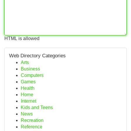
HTML is allowed
Web Directory Categories
Arts
Business
Computers
Games
Health
Home
Internet
Kids and Teens
News
Recreation
Reference