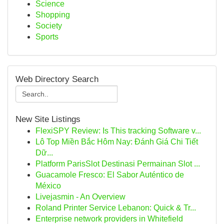
Science
Shopping
Society
Sports
Web Directory Search
New Site Listings
FlexiSPY Review: Is This tracking Software v...
Lô Top Miền Bắc Hôm Nay: Đánh Giá Chi Tiết
Dữ...
Platform ParisSlot Destinasi Permainan Slot ...
Guacamole Fresco: El Sabor Auténtico de
México
Livejasmin - An Overview
Roland Printer Service Lebanon: Quick & Tr...
Enterprise network providers in Whitefield