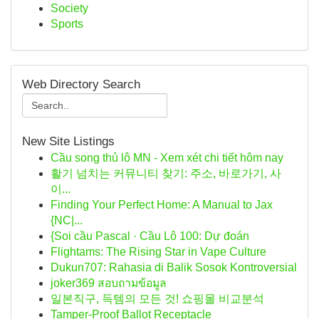
Society
Sports
Web Directory Search
New Site Listings
Cầu song thủ lô MN - Xem xét chi tiết hôm nay
활기 넘치는 커뮤니티 찾기: 주소, 바로가기, 사
이...
Finding Your Perfect Home: A Manual to Jax
{NC|...
{Soi cầu Pascal · Cầu Lô 100: Dự đoán
Flightams: The Rising Star in Vape Culture
Dukun707: Rahasia di Balik Sosok Kontroversial
joker369 สอบถามข้อมูล
일본직구, 득템의 모든 것! 쇼핑몰 비교분석
Tamper-Proof Ballot Receptacle